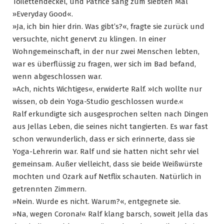
Toilettendeckel, und Patrice sang zum siebten Mal
»Everyday Good«.
»Ja, ich bin hier drin. Was gibt’s?«, fragte sie zurück und
versuchte, nicht genervt zu klingen. In einer
Wohngemeinschaft, in der nur zwei Menschen lebten,
war es überflüssig zu fragen, wer sich im Bad befand,
wenn abgeschlossen war.
»Ach, nichts Wichtiges«, erwiderte Ralf. »Ich wollte nur
wissen, ob dein Yoga-Studio geschlossen wurde.«
Ralf erkundigte sich ausgesprochen selten nach Dingen
aus Jellas Leben, die seines nicht tangierten. Es war fast
schon verwunderlich, dass er sich erinnerte, dass sie
Yoga-Lehrerin war. Ralf und sie hatten nicht sehr viel
gemeinsam. Außer vielleicht, dass sie beide Weißwürste
mochten und Ozark auf Netflix schauten. Natürlich in
getrennten Zimmern.
»Nein. Wurde es nicht. Warum?«, entgegnete sie.
»Na, wegen Corona!« Ralf klang barsch, soweit Jella das